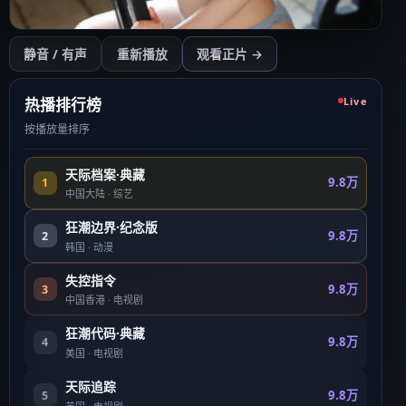
开始播放
静音 / 有声
重新播放
观看正片 →
点击后开始（需用户操作以符合浏览器策略）
热播排行榜
Live
按播放量排序
天际档案·典藏
9.8万
1
中国大陆
·
综艺
狂潮边界·纪念版
9.8万
2
韩国
·
动漫
失控指令
9.8万
3
中国香港
·
电视剧
狂潮代码·典藏
9.8万
4
美国
·
电视剧
天际追踪
9.8万
5